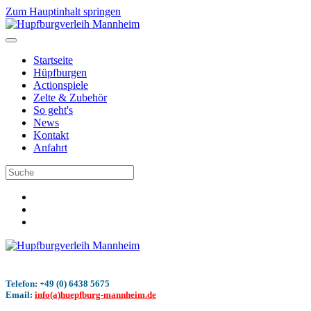
Zum Hauptinhalt springen
Startseite
Hüpfburgen
Actionspiele
Zelte & Zubehör
So geht's
News
Kontakt
Anfahrt
Telefon: +49 (0) 6438 5675
Email:
info(a)huepfburg-mannheim.de