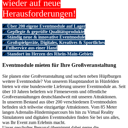
wieder auf neue
Herausforderungen!
✔
Über 200 eigene Eventmodule auf Lager
✔
Gepflegte & geprüfte Qualitätsprodukte
✔
Ständig neue & innovative Eventmodule
✔
Großspielgeräte, Digitales, Kreatives & Sportliches
✔
Fullservice aus einer Hand
✔
Standort im Herzen des Rhein-Main-Gebiets
Eventmodule mieten für Ihre Großveranstaltung
Sie planen eine Großveranstaltung und suchen neben Hüpfburgen
weitere Eventmodule? Von unserem Hauptstandort in Hünfelden
bieten wir eine bundesweite Lieferung unserer Eventmodule an. Seit
über 10 Jahren beliefern wir Firmenevents und öffentliche
Großveranstaltungen deutschlandweit mit unseren Attraktionen.
In unserem Bestand aus über 200 verschiedenen Eventmodulen
befinden sich teilweise einzigartige Attraktionen. Vom 85 Meter
langen Adrenalin-Hindernisparcours bis hin zu Virtual Reality
Simulatoren und digitalen Eventmodulen finden Sie bei uns alles,
was Ihr Event zum Erlebnis macht.
Unser geschultes Personal übernimmt dabei gerne die