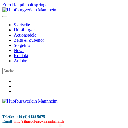
Zum Hauptinhalt springen
Startseite
Hüpfburgen
Actionspiele
Zelte & Zubehör
So geht's
News
Kontakt
Anfahrt
Telefon: +49 (0) 6438 5675
Email:
info(a)huepfburg-mannheim.de