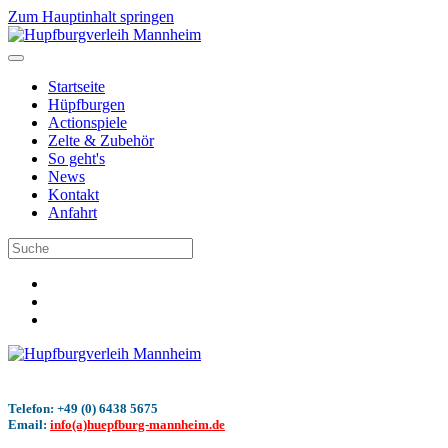
Zum Hauptinhalt springen
Startseite
Hüpfburgen
Actionspiele
Zelte & Zubehör
So geht's
News
Kontakt
Anfahrt
Telefon: +49 (0) 6438 5675
Email:
info(a)huepfburg-mannheim.de